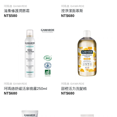
珂瑪德 GAMARDE
珂瑪德 GAMARDE
滋養修護潤唇霜
澄淨潔面慕斯
NT$
580
NT$
680
珂瑪德 GAMARDE
珂瑪德 GAMARDE
珂瑪德舒緩活泉噴霧250ml
甜橙活力洗髮精
NT$
680
NT$
680