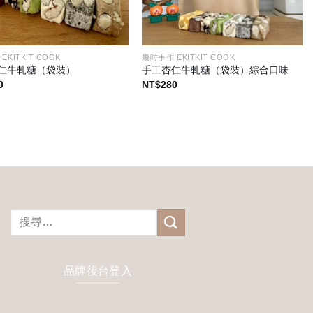
EKITKIT COOK
幾吋手作 EKITKIT COOK
仁牛軋糖（袋裝）
手工杏仁牛軋糖（袋裝）綜合口味
0
NT$
280
搜
尋
關
鍵
品牌後台登入
字: