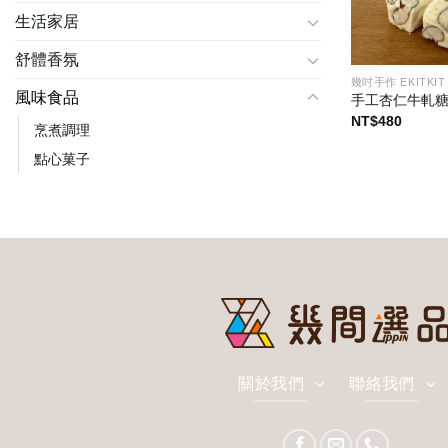
生活家居
舒體香氛
幾吋手作 EKITKIT
風味食品
手工杏仁牛軋
NT$
480
烹煮調理
點心菓子
關於我們
聯絡我們