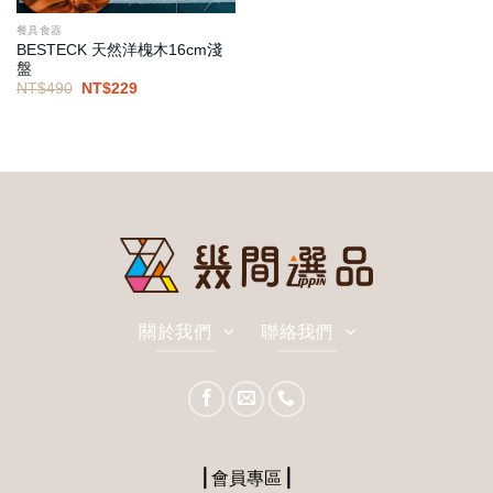
餐具食器
BESTECK 天然洋槐木16cm淺
盤
原
目
NT$
490
NT$
229
始
前
價
價
格：
格：
NT$490。
NT$229。
關於我們
聯絡我們
⎪會員專區⎪