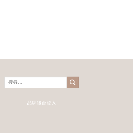
搜
尋
關
鍵
品牌後台登入
字: