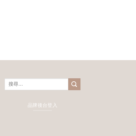
搜
尋
關
鍵
品牌後台登入
字: