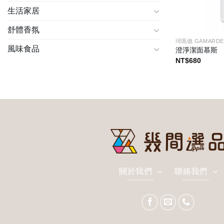
生活家居
舒體香氛
珂瑪德 GAMARDE
風味食品
澄淨潔面慕斯
NT$
680
關於我們
聯絡我們