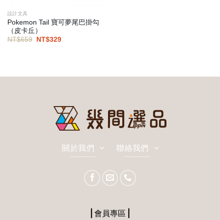
設計文具
Pokemon Tail 寶可夢尾巴掛勾
（皮卡丘）
原
目
NT$
659
NT$
329
始
前
價
價
格：
格：
NT$659。
NT$329。
關於我們
聯絡我們
⎪會員專區⎪