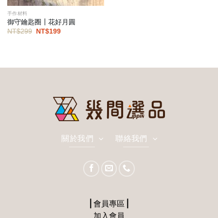
手作材料
御守鑰匙圈┃花好月圓
原
目
NT$
299
NT$
199
始
前
價
價
格：
格：
NT$299。
NT$199。
關於我們
聯絡我們
⎪會員專區⎪
加入會員