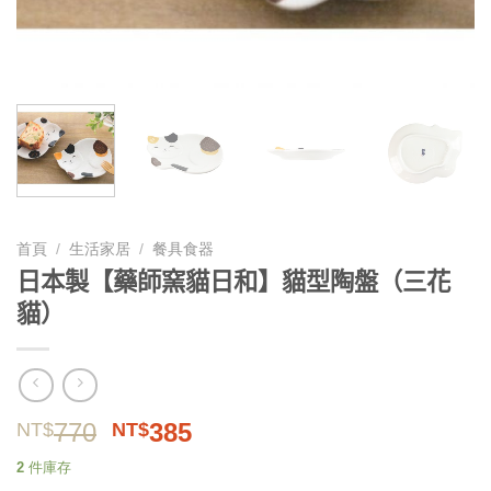
首頁
/
生活家居
/
餐具食器
日本製【藥師窯貓日和】貓型陶盤（三花
貓）
原
目
770
385
NT$
NT$
始
前
2 件庫存
價
價