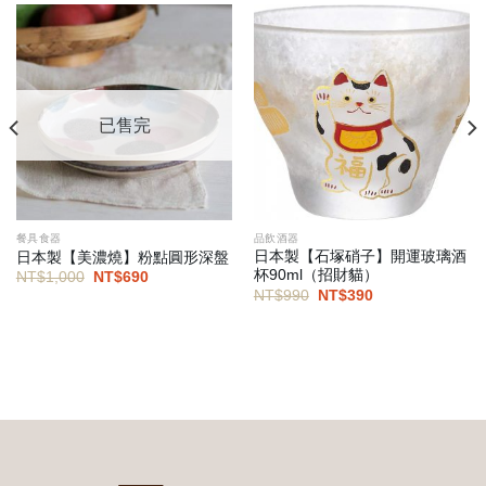
已售完
餐具食器
品飲酒器
日本製【石塚硝子】開運玻璃酒
日本製【美濃燒】粉點圓形深盤
杯90ml（招財貓）
原
目
NT$
1,000
NT$
690
始
前
原
目
NT$
990
NT$
390
價
價
始
前
格：
格：
價
價
NT$1,000。
NT$690。
格：
格：
NT$990。
NT$390。