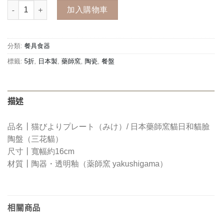
日本製【藥師窯貓日和】貓型陶盤（三花貓） 數量
格：
格：
加入購物車
NT$770。
NT$385。
分類:
餐具食器
標籤:
5折
,
日本製
,
藥師窯
,
陶瓷
,
餐盤
描述
品名┃
猫びよりプレート（みけ）/ 日本藥師窯貓日和貓臉
陶盤（三花貓）
尺寸┃
寬幅約16cm
材質┃
陶器・透明釉（薬師窯 yakushigama）
相關商品