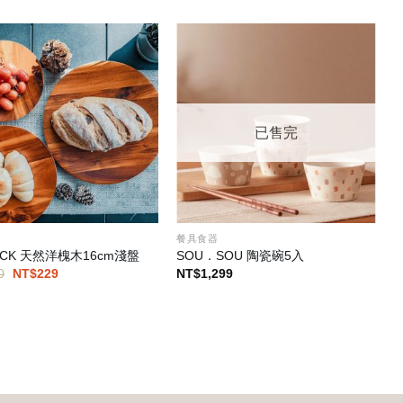
已售完
器
餐具食器
ECK 天然洋槐木16cm淺盤
SOU．SOU 陶瓷碗5入
原
目
0
NT$
229
NT$
1,299
始
前
價
價
格：
格：
NT$490。
NT$229。