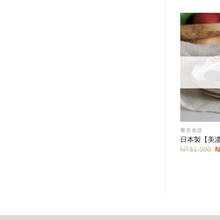
餐具食器
餐具食器
】開運玻璃酒杯
日本製【藥師窯貓日和】貓型陶盤
日本製【美
（三花貓）
NT$
1,000
N
目
原
目
NT$
770
NT$
385
前
始
前
價
價
價
N
格：
格：
格：
。
NT$390。
NT$770。
NT$385。