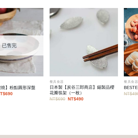
已售完
餐具食器
餐具食
日本製【炭谷三郎商店】錫製品櫻
濃燒】粉點圓形深盤
BEST
花瓣筷架（一枚）
原
目
T$
690
NT$
49
始
前
原
目
NT$
690
NT$
490
價
價
始
前
格：
格：
價
價
T$1,000。
NT$690。
格：
格：
NT$690。
NT$490。