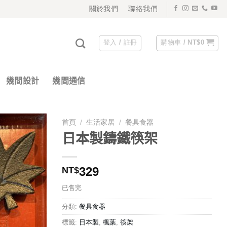
關於我們
聯絡我們
登入 / 註冊
購物車 /
NT$
0
幾間設計
幾間通信
首頁
/
生活家居
/
餐具食器
日本製鑄鐵筷架
329
NT$
已售完
分類:
餐具食器
標籤:
日本製
,
楓葉
,
筷架