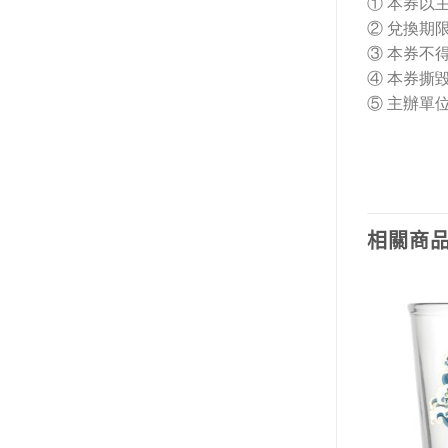
① 本券以
② 兌換期
③ 本券不
④ 本券撕
⑤ 主辦單
相關商