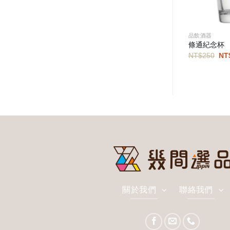
品飲酒器
條通紀念杯
原
NT$
250
NT
始
價
格
NT
關於我們
聯絡我們