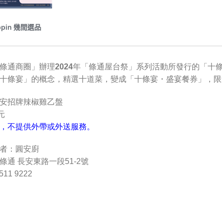
條通商圈」辦理2024年「條通屋台祭」系列活動所發行的「十
十條宴」的概念，
精選十道菜，變成「十條宴・盛宴餐券」，限
安招牌辣椒雞乙盤
元
，不提供外帶或外送服務。
者：圓安廚
條通 長安東路一段51-2號
11 9222