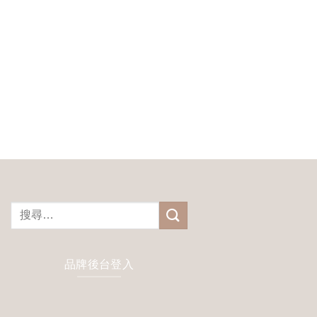
搜
尋
關
鍵
品牌後台登入
字: