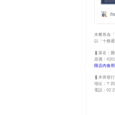
本餐券為「
以「十條通
▍菜名：圓
原價：420
限店內食用
▍本券發行
地址：〒四
電話：02 25