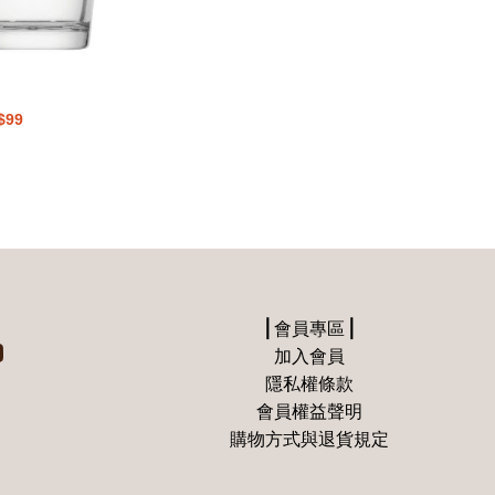
目
$
99
前
價
：
格：
$250。
NT$99。
⎪會員專區⎪
加入會員
隱私權條款
會員權益聲明
購物方式與退貨規定