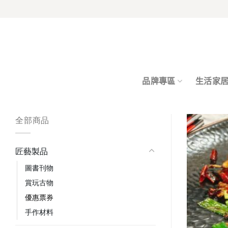
Skip
to
content
品牌專區
生活家
全部商品
匠藝製品
圖書刊物
賞玩古物
優惠票券
手作材料