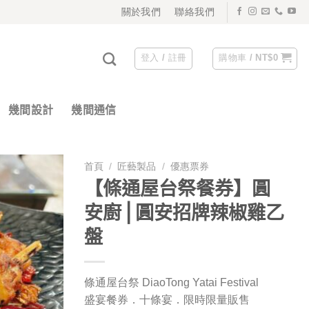
關於我們
聯絡我們
登入 / 註冊
購物車 /
NT$
0
幾間設計
幾間通信
首頁
/
匠藝製品
/
優惠票券
【條通屋台祭餐券】圓
安廚⎪圓安招牌辣椒雞乙
盤
條通屋台祭
DiaoTong Yatai Festival
盛宴餐券．十條宴．限時限量販售