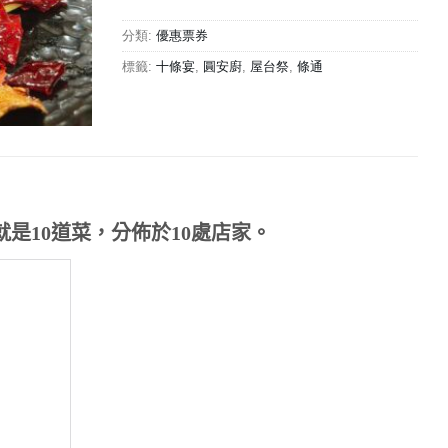
分類:
優惠票券
標籤:
十條宴
,
圓安廚
,
屋台祭
,
條通
是10道菜，分佈於10處店家。