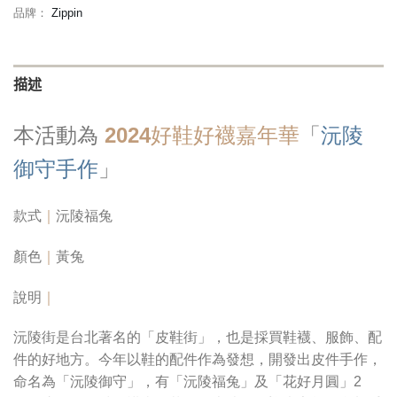
品牌：
Zippin
描述
本活動為
2024好鞋好襪嘉年華
「
沅陵
御守手作
」
款式
｜
沅陵福兔
顏色
｜
黃兔
說明
｜
沅陵街是台北著名的「皮鞋街」，也是採買鞋襪、服飾、配
件的好地方。今年以鞋的配件作為發想，開發出皮件手作，
命名為「沅陵御守」，有「沅陵福兔」及「花好月圓」2