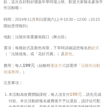
款，這次在好鞋好襪嘉年華同場上映、歡迎大家報名參加手
作活動喔～
9
時間
｜
2024年11月
日(星期六)上午10:30～12:00（10:15
開始受理報到）
地點
｜
沅陵街靠重慶南路口（舞台區）
選項
｜
每種款式及顏色有限，下單時請確認您報名的
款式
（「沅陵福兔」或「花好月圓」）及
顏色
。
199元
費用
｜
每人
（結帳時
運送方式
請選擇「
沅陵街活動
現場專用
」）
注意事項
｜
199元
本活動為收費體驗課程，每人須支付
，請先完成
付款。本次活動經報名繳費後不予以退款，請評估可配
合參與再行報名，若報名後不能參加可將資格轉讓給親