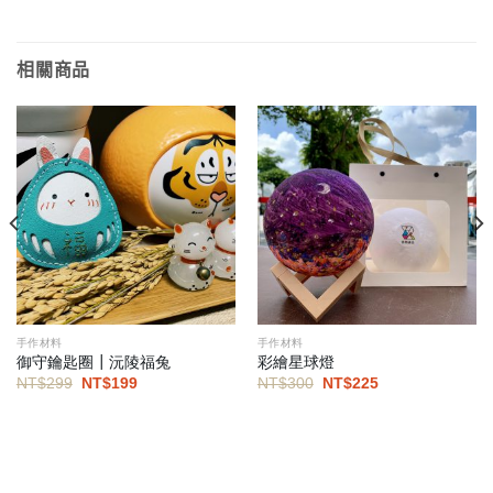
相關商品
手作材料
手作材料
御守鑰匙圈┃沅陵福兔
彩繪星球燈
原
目
原
目
NT$
299
NT$
199
NT$
300
NT$
225
始
前
始
前
價
價
價
價
格：
格：
格：
格：
NT$299。
NT$199。
NT$300。
NT$225。