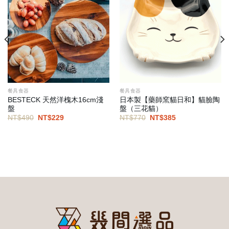
餐具食器
餐具食器
BESTECK 天然洋槐木16cm淺
日本製【藥師窯貓日和】貓臉陶
盤
盤（三花貓）
原
目
原
目
NT$
490
NT$
229
NT$
770
NT$
385
始
前
始
前
價
價
價
價
格：
格：
格：
格：
NT$490。
NT$229。
NT$770。
NT$385。