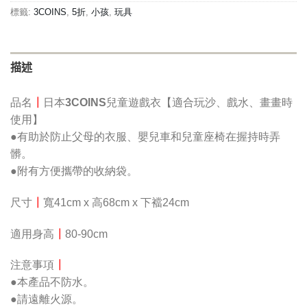
NT$550。
NT$275。
標籤:
3COINS
,
5折
,
小孩
,
玩具
描述
品名
┃
日本
3COINS
兒童遊戲衣【適合玩沙、戲水、畫畫時
使用】
●有助於防止父母的衣服、嬰兒車和兒童座椅在握持時弄
髒。
●附有方便攜帶的收納袋。
尺寸
┃
寬41cm x 高68cm x 下襠24cm
適用身高
┃
80-90cm
注意事項
┃
●本產品不防水。
●請遠離火源。