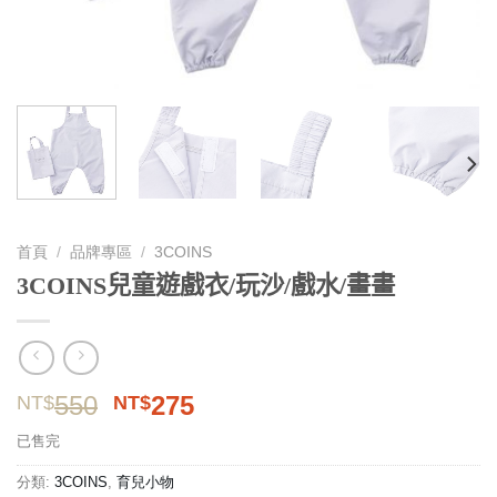
首頁
/
品牌專區
/
3COINS
3COINS兒童遊戲衣/玩沙/戲水/畫畫
原
目
550
275
NT$
NT$
始
前
已售完
價
價
格：
格：
分類:
3COINS
,
育兒小物