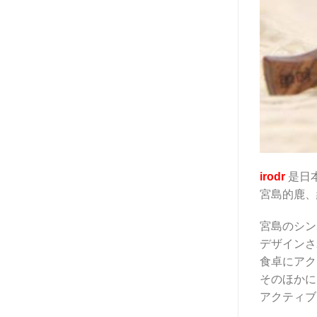
irodr
是日
宮島的鹿、
宮島のシン
デザインさ
食卓にアク
そのほかに
アクティブ