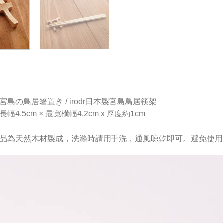
odr宮島の鳥居箸置き / irodr日本製宮島鳥居筷架
幅4.5cm × 最寬橫幅4.2cm x 厚度約1cm
品為天然木材製成，洗滌時請用手洗，通風晾乾即可。避免使用