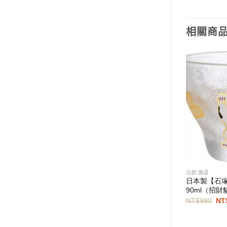
相關商
品茗茶具
品飲酒器
造型隔熱手套（一
Jack Wolfskin 飛狼tan烈日316 Mini
日本製【石
掌上杯（深海藍）
90ml（招財
目
原
目
原
0
NT$
499
NT$
249
NT$
990
NT
前
始
前
始
價
價
價
價
格：
格：
格：
格