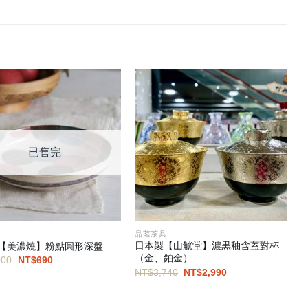
已售完
器
品茗茶具
日本製【山觥堂】濃黒釉含蓋對杯
【美濃燒】粉點圓形深盤
（金、鉑金）
原
目
000
NT$
690
始
前
原
目
NT$
3,740
NT$
2,990
價
價
始
前
格：
格：
價
價
NT$1,000。
NT$690。
格：
格：