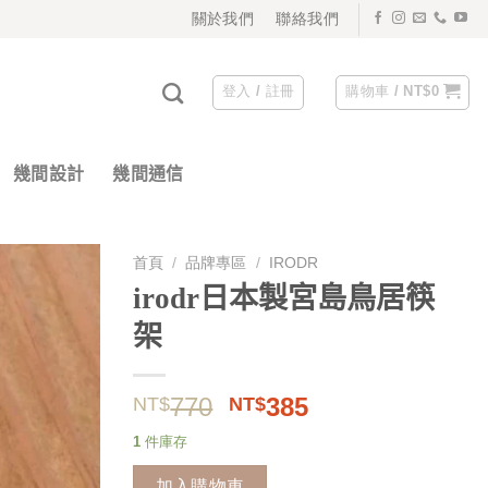
關於我們
聯絡我們
登入 / 註冊
購物車 /
NT$
0
幾間設計
幾間通信
首頁
/
品牌專區
/
IRODR
irodr日本製宮島鳥居筷
架
原
目
770
385
NT$
NT$
始
前
1 件庫存
價
價
格：
格：
加入購物車