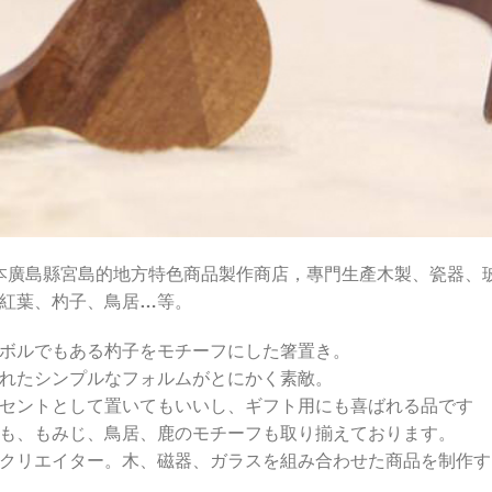
本廣島縣宮島的地方特色商品製作商店，專門生產木製、瓷器、
紅葉、杓子、鳥居…等。
ボルでもある杓子をモチーフにした箸置き。
れたシンプルなフォルムがとにかく素敵。
セントとして置いてもいいし、ギフト用にも喜ばれる品です
も、もみじ、鳥居、鹿のモチーフも取り揃えております。
クリエイター。木、磁器、ガラスを組み合わせた商品を制作す