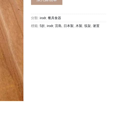
NT$770。
NT$385。
分類:
irodr
,
餐具食器
標籤:
5折
,
irodr
,
宮島
,
日本製
,
木製
,
筷架
,
箸置