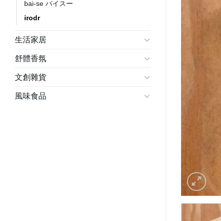
bai-se バイスー
irodr
生活家居
舒體香氛
文創雜貨
風味食品