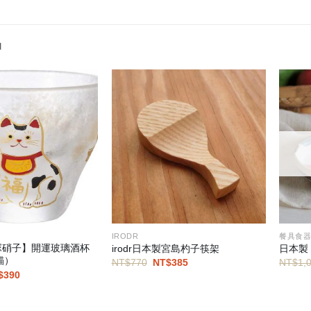
品
IRODR
餐具食
塚硝子】開運玻璃酒杯
irodr日本製宮島杓子筷架
日本製
貓）
原
目
NT$
770
NT$
385
NT$
1,
始
前
目
$
390
價
價
前
格：
格：
價
NT$770。
NT$385。
：
格：