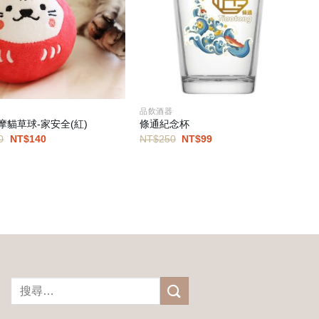
飾
品飲酒器
摩貓草球-家安全(紅)
條通紀念杯
原
目
原
目
0
NT$
140
NT$
250
NT$
99
始
前
始
前
價
價
價
價
格：
格：
格：
格：
NT$280。
NT$140。
NT$250。
NT$99。
搜
尋
關