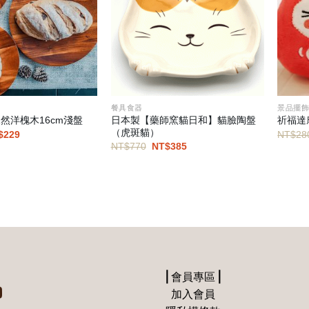
餐具食器
景品擺
日本製【藥師窯貓日和】貓臉陶盤
 天然洋槐木16cm淺盤
祈福達
（虎斑貓）
目
$
229
NT$
28
前
原
目
NT$
770
NT$
385
價
始
前
：
格：
價
價
$490。
NT$229。
格：
格：
NT$770。
NT$385。
⎪會員專區⎪
加入會員