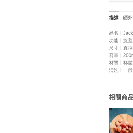
描述
額外
品名┃
Jac
功能┃
旋蓋
尺寸┃
直徑5
容量┃
200
材質┃
杯體
清洗┃
一般
相關商