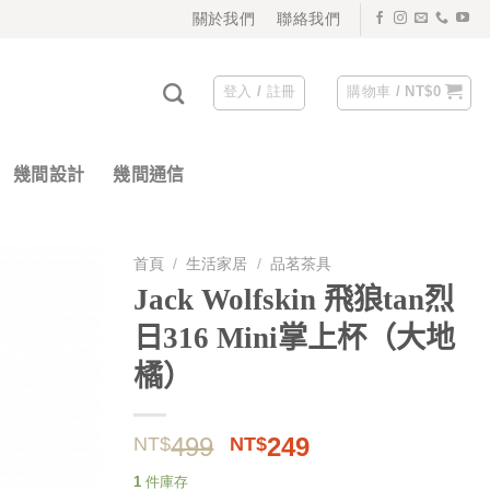
關於我們
聯絡我們
登入 / 註冊
購物車 /
NT$
0
幾間設計
幾間通信
首頁
/
生活家居
/
品茗茶具
Jack Wolfskin 飛狼tan烈
日316 Mini掌上杯（大地
橘）
原
目
499
249
NT$
NT$
始
前
1 件庫存