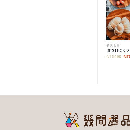
BAI-SE バイスー
餐具食器
l 寶可夢尾巴掛勾（皮
bai-seバイスー日本製陶器(瀬戸燒)
BESTECK
貓型餐盤(小皿11cm)
原
NT$
490
NT
始
目
原
目
NT$
580
NT$
290
價
前
始
前
格
價
價
價
NT
格：
格：
格：
。
NT$329。
NT$580。
NT$290。