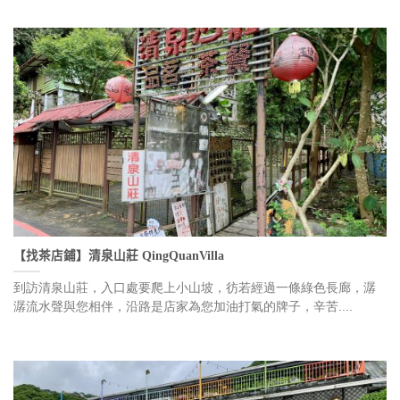
【找茶店鋪】清泉山莊 QingQuanVilla
到訪清泉山莊，入口處要爬上小山坡，彷若經過一條綠色長廊，潺
潺流水聲與您相伴，沿路是店家為您加油打氣的牌子，辛苦....