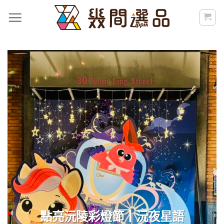
Skip
to
content
會場設計 VENUE DESIGN
點亮沅陵彩燈節┃沅夜星語