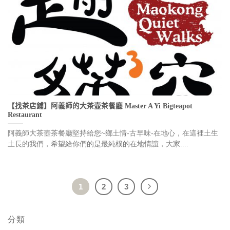
【找茶店鋪】阿義師的大茶壺茶餐廳 Master A Yi Bigteapot
Restaurant
阿義師大茶壺茶餐廳堅持給您~鄉土情-古早味-在地心，在這裡土生
土長的我們，希望給你們的是最純樸的在地情誼，大家....
1
2
3
分類