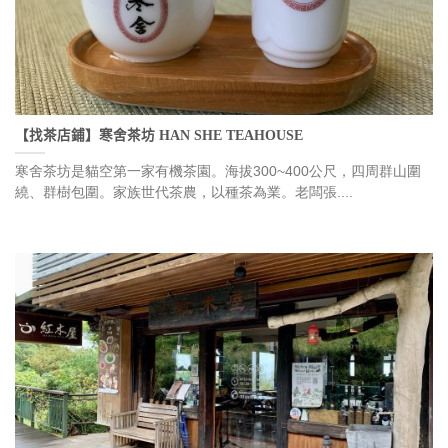
【找茶店鋪】寒舍茶坊 HAN SHE TEAHOUSE
寒舍茶坊是貓空第一家有機茶園。海拔300~400公尺，四周群山圍
繞、群樹包圍。家族世代茶農，以種茶為業。老闆張....