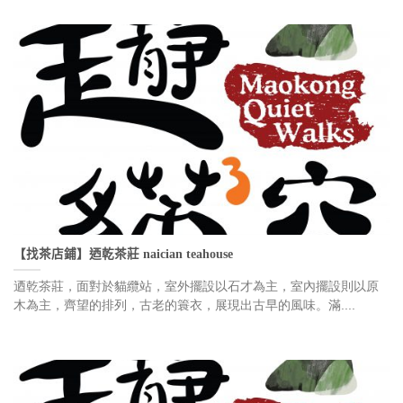
【找茶店鋪】迺乾茶莊 naician teahouse
迺乾茶莊，面對於貓纜站，室外擺設以石才為主，室內擺設則以原
木為主，齊望的排列，古老的簑衣，展現出古早的風味。滿....