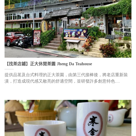
【找茶店鋪】正大休閒茶園 Jheng Da Teahouse
提供品茗及台式料理的正大茶園，由第三代接棒後，將老店重新裝
潢，打造成現代感又敞亮的舒適空間，並研發許多創意特色....