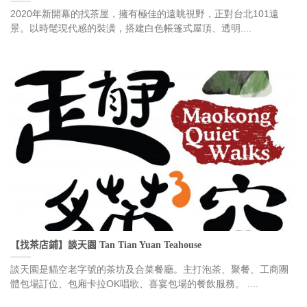
2020年新開幕的找茶屋，擁有極佳的遠眺視野，正對台北101遠
景。以時髦現代感的裝潢，搭建白色帳篷式屋頂、透明....
【找茶店鋪】談天園 Tan Tian Yuan Teahouse
談天園是貓空老字號的茶坊及合菜餐廳。主打泡茶、聚餐、工商團
體包場訂位、包廂卡拉OK唱歌、喜宴包場的餐飲服務。 ....