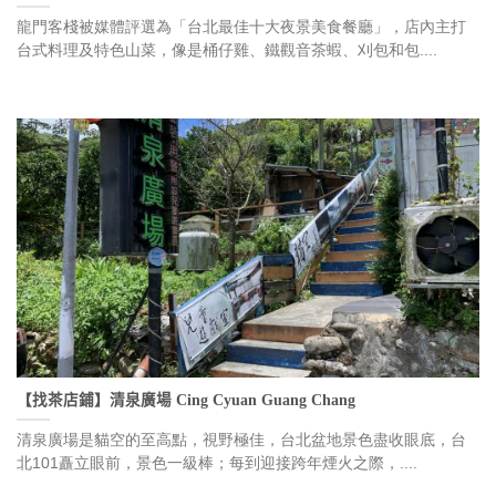
龍門客棧被媒體評選為「台北最佳十大夜景美食餐廳」，店內主打
台式料理及特色山菜，像是桶仔雞、鐵觀音茶蝦、刈包和包....
【找茶店鋪】清泉廣場 Cing Cyuan Guang Chang
清泉廣場是貓空的至高點，視野極佳，台北盆地景色盡收眼底，台
北101矗立眼前，景色一級棒；每到迎接跨年煙火之際，....