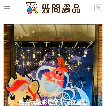
Skip
to
content
會場設計 VENUE DESIGN
點亮沅陵彩燈節┃沅夜星語