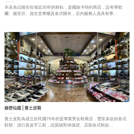
丰采為沅陵街在地近30年的耕耘，是國旅卡特約商店，設有華歌
爾、黛安芬、資生堂專櫃及各式睡衣，店內服務人員具有專....
綠野仙蹤⎪賓士皮鞋
賓士皮鞋為成立於民國75年的是專業男女鞋商店，豐富多款的各式
鞋類、流行真皮手工鞋，品質絕對掛保證。店面各式鞋款....