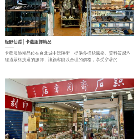
綠野仙蹤⎪卡蘿服飾精品
卡蘿服飾精品位在台北城中沅陵街，提供多樣貌風格、質料質感均
經過嚴格挑選的服飾，讓顧客能以合理的價格，享受穿著的....