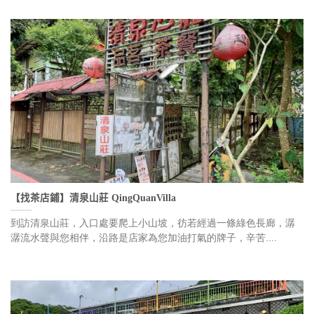
【找茶店鋪】清泉山莊 QingQuanVilla
到訪清泉山莊，入口處要爬上小山坡，彷若經過一條綠色長廊，潺
潺流水聲與您相伴，沿路是店家為您加油打氣的牌子，辛苦....