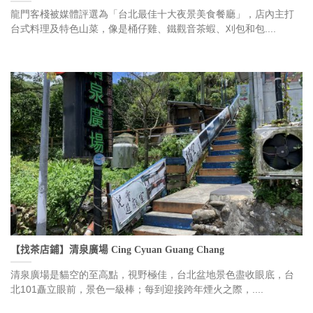
龍門客棧被媒體評選為「台北最佳十大夜景美食餐廳」，店內主打
台式料理及特色山菜，像是桶仔雞、鐵觀音茶蝦、刈包和包....
【找茶店鋪】清泉廣場 Cing Cyuan Guang Chang
清泉廣場是貓空的至高點，視野極佳，台北盆地景色盡收眼底，台
北101矗立眼前，景色一級棒；每到迎接跨年煙火之際，....