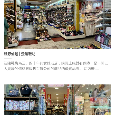
綠野仙蹤⎪沅陵鞋坊
沅陵鞋坊為三、四十年的實體老店，購買上絕對有保障，是一間以
大賣場的價格來販售百貨公司的商品的優質品牌。 店內鞋....