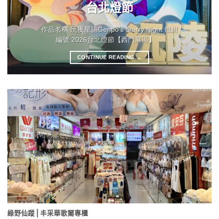
台北燈節
作品名稱 沅夜星語Genpo’s Starry Night 燈組
編號 2026台北燈節【西門展區】....
CONTINUE READING
→
綠野仙蹤⎪丰采華歌爾專櫃