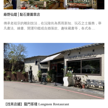
綠野仙蹤⎪點石齋圖章店
傳承老祖宗的雕刻技法，在沅陵街為舊雨新知、玩石之士服務，舉
凡書法、繪畫、開運印鑑或合婚落款、趣味藏書等，各式各....
【找茶店鋪】龍門客棧 Longmen Restaurant