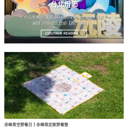
台北燈節
作品名稱 沅夜星語Genpo’s Starry Night 燈組
編號 2026台北燈節【西門展區】....
CONTINUE READING
→
赤峰青空野餐日┃赤峰限定款野餐墊