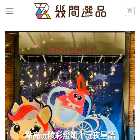
Skip
to
content
會場設計 VENUE DESIGN
點亮沅陵彩燈節┃沅夜星語