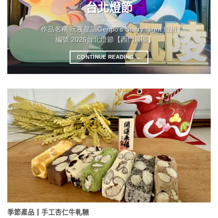
台北燈節
作品名稱 沅夜星語Genpo’s Starry Night 燈組
編號 2026台北燈節【西門展區】....
CONTINUE READING
→
季節產品┃手工杏仁牛軋糖