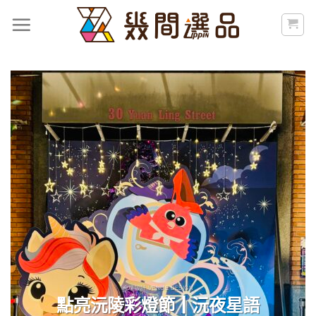
Skip
to
content
會場設計 VENUE DESIGN
點亮沅陵彩燈節┃沅夜星語