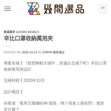
Skip
to
content
商品設計 GOODS DESIGN
辛比口罩收納萬用夾
POSTED ON
2020-10-21
BY
ZIPPIN 幾間選品
專案名稱
┃
《智慧轉動大城中，穿越台北城下町》辛比口罩
收納萬用夾設計
完稿時程
┃
2020年10月
設計概念
┃
你看過「孤單又燦爛的神-鬼怪」嗎？很多人都在問：鬼怪
是什麼？