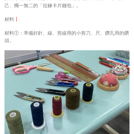
己、獨一無二的「拉鍊卡片錢包」。
材料
┃
材料①：準備好針、線、剪線用的小剪刀、尺、鑽孔用的鑽
頭。