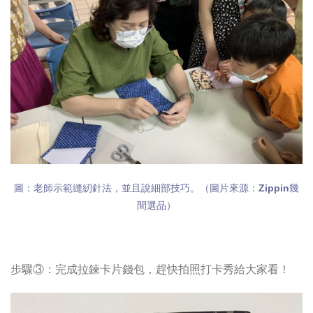
圖：老師示範縫紉針法，並且說細部技巧。（圖片來源：Zippin幾
間選品）
步驟③：完成拉鍊卡片錢包，趕快拍照打卡秀給大家看！