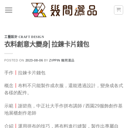
Skip
to
content
工藝設計 CRAFT DESIGN
衣料創意大變身⎢拉鍊卡片錢包
POSTED ON
2023-08-06
BY
ZIPPIN 幾間選品
手作
┃
拉鍊卡片錢包
概念
┃
布料不只能製作成衣服，還能透過設計，變身成各式
各樣的配件。
示範
┃
謝碧燕，中正社大手作拼布講師 / 西園29服飾創作基
地展櫃創作老師
介紹
┃
運用拼布的技巧，將布料進行縫製，製作出專屬自