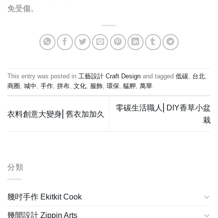
免受傷。
This entry was posted in
工藝設計 Craft Design
and tagged
低碳
,
台北
,
商圈
,
城中
,
手作
,
拼布
,
文化
,
服飾
,
環保
,
艋舺
,
萬華
.
零碳生活職人⎢DIY香草小盆
衣料創意大變身⎢舊衣加加久
栽
分類
幾吋手作 Ekitkit Cook
幾間設計 Zippin Arts