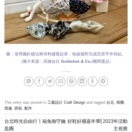
圖：使用藏針縫法將布料縫製起來，收線後即完成百搭手作領結。
（圖片來源：高徹会社 Goldchet & Co./幾間選品）
This entry was posted in
工藝設計 Craft Design
and tagged
台北
,
商圈
,
西服
,
西裝
,
配件
.
台北時光自由行┃福兔御守鑰
好鞋好襪嘉年華⎢2023年活動
匙圈
主視覺