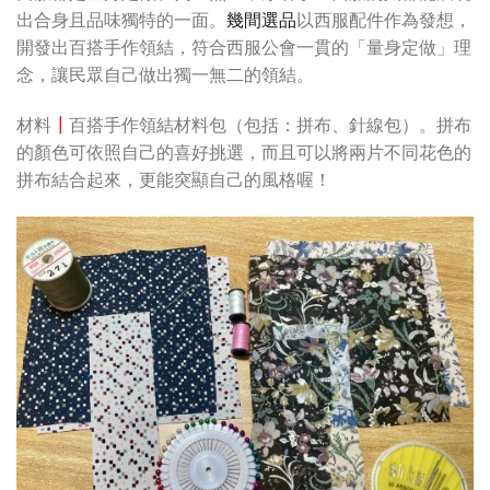
出合身且品味獨特的一面。
幾間選品
以西服配件作為發想，
開發出百搭手作領結，符合西服公會一貫的「量身定做」理
念，讓民眾自己做出獨一無二的領結。
材料
┃
百搭手作領結材料包（包括：拼布、針線包）。拼布
的顏色可依照自己的喜好挑選，而且可以將兩片不同花色的
拼布結合起來，更能突顯自己的風格喔！