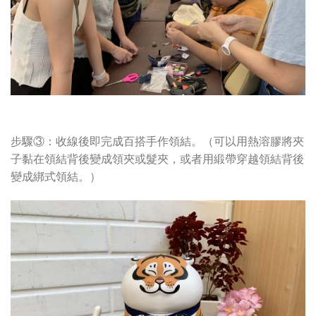
步驟③：收線後即完成百搭手作領結。（可以用熱溶膠將夾
子黏在領結背後變成領夾或髮夾，或者用緞帶穿越領結背後
變成綁式領結。）