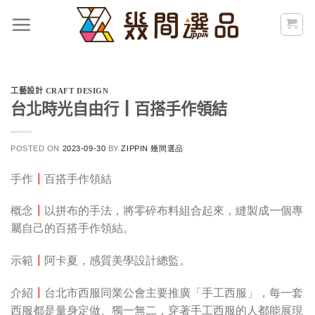
Skip
to
content
工藝設計 CRAFT DESIGN
台北時光自由行┃百搭手作領結
POSTED ON
2023-09-30
BY
ZIPPIN 幾間選品
手作
┃
百搭手作領結
概念
┃
以拼布的手法，將零碎布料組合起來，縫製成一個專
屬自己的百搭手作領結。
示範
┃
阿卡夏，感質美學設計總監。
介紹
┃
台北市西服同業公會主要推廣「手工西服」，每一套
西服都是量身定做、獨一無二，穿著手工西服的人都能展現