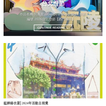
台北燈節
作品名稱 沅夜星語Genpo’s Starry Night 燈組
編號 2026台北燈節【西門展區】....
CONTINUE READING
→
艋舺綠衣夏⎢2024年活動主視覺