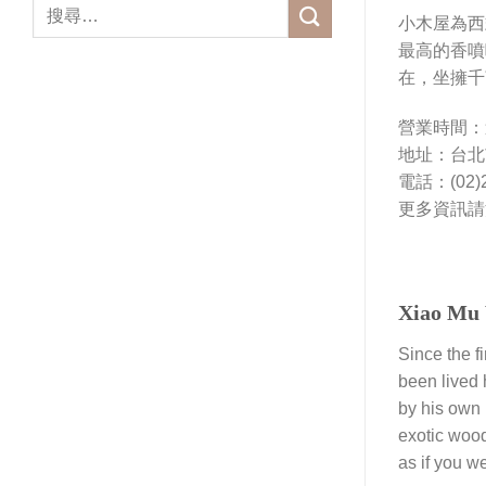
小木屋為西
最高的香噴
在，坐擁千
營業時間：週二
地址：台北
電話：(02)2
更多資訊請
Xiao Mu
Since the f
been lived 
by his own 
exotic wood
as if you w