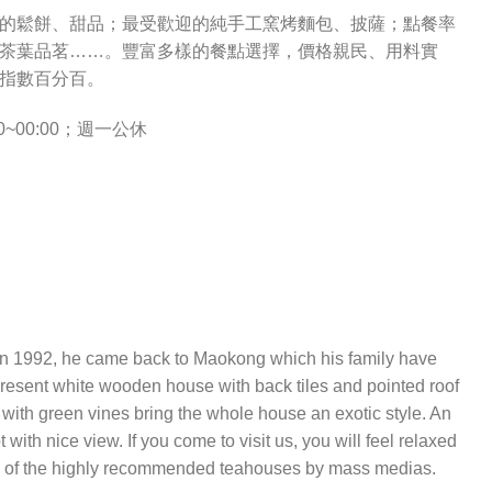
的鬆餅、甜品；最受歡迎的純手工窯烤麵包、披薩；點餐率
茶葉品茗……。豐富多樣的餐點選擇，價格親民、用料實
指數百分百。
00~00:00；週一公休
 in 1992, he came back to Maokong which his family have
 present white wooden house with back tiles and pointed roof
with green vines bring the whole house an exotic style. An
th nice view. If you come to visit us, you will feel relaxed
one of the highly recommended teahouses by mass medias.