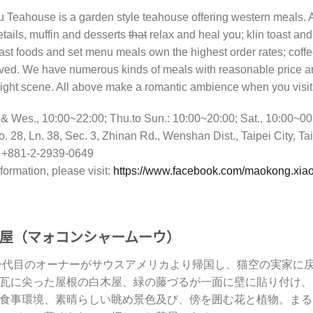
 Teahouse is a garden style teahouse offering western meals. 
etails, muffin and desserts
that
relax and heal you; klin toast an
ast foods and set menu meals own the highest order rates; coffee
oved. We have numerous kinds of meals with reasonable price an
night scene. All above make a romantic ambience when you visit 
& Wes., 10:00~22:00; Thu.to Sun.: 10:00~20:00; Sat., 10:00~00:
. 28, Ln. 38, Sec. 3, Zhinan Rd., Wenshan Dist., Taipei City, T
 +881-2-2939-0649
formation, please visit:
https://www.facebook.com/maokong.xi
屋（マォコンシャームーウ）
に一代目のオーナーがサウスアメリカより帰国し、猫空の実家に
瓦に尖った屋根の白木屋、緑の藤づるが一面に壁に貼り付け、
食事環境、素晴らしい眺め景色及び、傍を囲む花と植物。まる