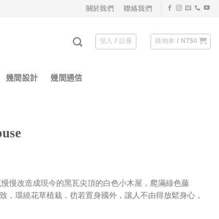
關於我們
聯絡我們
登入 / 註冊
購物車 /
NT$
0
幾間設計
幾間通信
use
瓦慢慢改造成現今的黑瓦尖頂的白色小木屋，爬滿綠色藤
致，環繞花草植栽，彷若置身國外，讓人不由得放鬆身心，