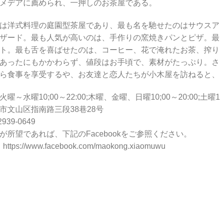
メデアに薦められ、一押しのお茶屋である。
は洋式料理の庭園型茶屋であり、最も名を馳せたのはサウスア
ザード。最も人気が高いのは、手作りの窯焼きパンとピザ。最
ト。最も舌を喜ばせたのは、コーヒー、花で淹れたお茶、搾り
あったにもかかわらず、値段はお手頃で、素材がたっぷり。さ
ら食事を享受するや、お友達と恋人たちが小木屋を訪ねると、
～水曜10;00～22:00;木曜、金曜、日曜10;00～20:00;土曜1
市文山区指南路三段38巷28号
939-0649
が所望であれば、下記のFacebookをご参照ください。
https://www.facebook.com/maokong.xiaomuwu