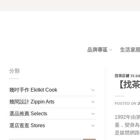
Skip
to
content
品牌專區
生活家
分類
找茶店舖 TEAH
【找茶店
幾吋手作 Ekitkit Cook
幾間設計 Zippin Arts
POSTED ON
2
選品推薦 Selects
1992年
蔓，變身為
選店逛逛 Stores
是媒體網路