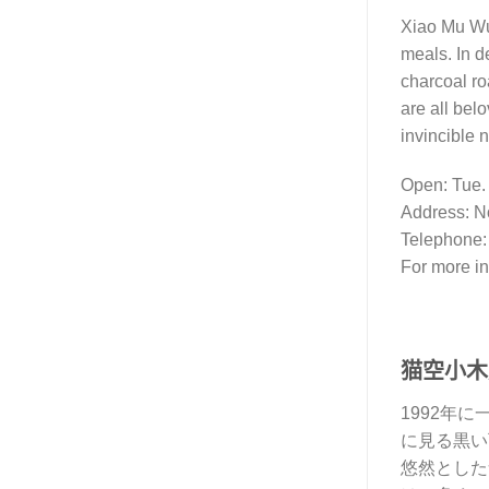
Xiao Mu Wu
meals. In d
charcoal ro
are all bel
invincible 
Open: Tue. 
Address: No
Telephone:
For more in
猫空小木
1992年
に見る黒い
悠然とした