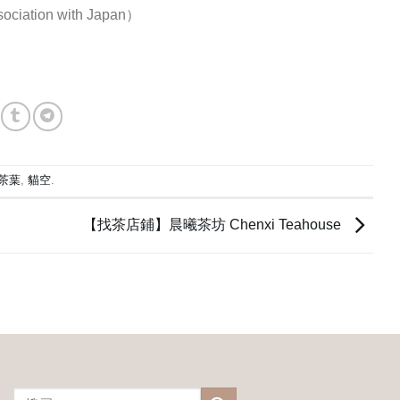
tion with Japan）
茶葉
,
貓空
.
【找茶店鋪】晨曦茶坊 Chenxi Teahouse
搜