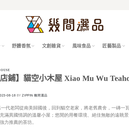
居
舒體香氛
文創雜貨
風味食品
匠藝製品
OUSE
鋪】貓空小木屋 Xiao Mu Wu Teaho
023-08-18
BY
ZIPPIN 幾間選品
由第一代老闆從南美歸國後，回到貓空老家，將老舊農舍，一磚一
充滿異國情調的溫馨小屋；悠閒的用餐環境、絕佳無敵的遠眺景
強力推薦的茶坊。