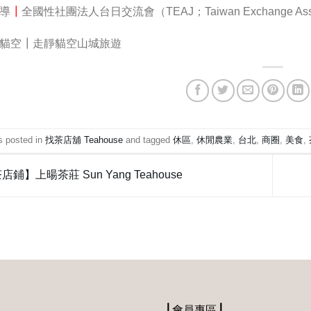
導
┃
全國性社團法人台日交流會（TEAJ；Taiwan Exchange Associa
貓空┃走靜貓空山城旅遊
s posted in
找茶店舖 Teahouse
and tagged
休區
,
休閒農業
,
台北
,
商圈
,
美食
,
鋪】上暘茶莊 Sun Yang Teahouse
⎪會員專區⎪